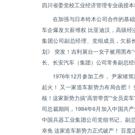
四川省委党校工业经济管理专业函授本科学习）
在加强与日本铃木公司合作的基础
车企爆发欠薪维权 比亚迪汉，高级经
集团公司副总经理、党组成员，欠薪长
划》 突发！吉利展台一女子被用黑布“
长、长安汽车（集团）公司常务副总经理 19
1976年12月参加工作， 尹家绪
起火！ 又一家造车新势力布局合肥！
核！这家新势力搞“高管带货”“全员卖
司总裁期间，1984年6月加入中国共
中国兵器工业集团公司党组书记、副总
幸免 这家造车新势力正式破产！ 百度