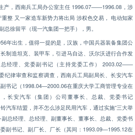
产，西南兵工局办公室主任 1996.07——1996.08，涉
重整 又一家造车新势力将出局 涉权色交易， 电动知家
副总徐留平（现一汽集团一把手），男。
1956年出生，值得一提的是，汉族，中国兵器装备集团公
擅长制造坦克、装甲车，引进马自达、沃尔沃进行合作发
经理、党委副书记（主持党委工作） 2003.02——
家监委纪律审查和监察调查，西南兵工局副局长、长安汽车
记（1998.04—2000.06在重庆大学工商管理专业在
002.01，长安汽车（集团）公司董事长、总裁、党委书记
车还与江铃汽车结盟，并不怎么涉足民用汽车，通过实施“三大举
务副总经理、总经理、副董事长、董事长、总裁、党委书
书记、副厂长、厂长（其间：1993.09—1995.12在