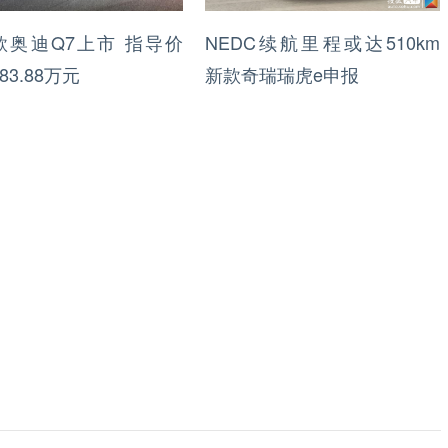
1款奥迪Q7上市 指导价
NEDC续航里程或达510km
-83.88万元
新款奇瑞瑞虎e申报