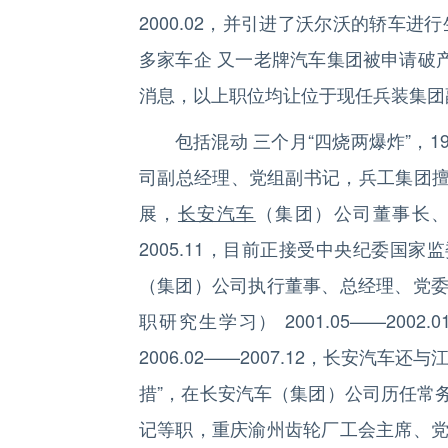
2000.02，并引进了沃尔沃的轿车进行生
多家车企 又一老牌汽车集团被申请破产
消息，以上职位均让位于现任兵装集团
包括混动 三个月“四烧两爆炸”，
司副总经理、党组副书记，兵工集团
展，
长安汽车
（集团）公司董事长、总
2005.11，目前正接受中央纪委国
（集团）公司执行董事、总经理、党委副书
职研究生学习） 2001.05——2
2006.02——2007.12，长安汽
措”，在长安汽车（集团）公司历任常
记等职，重庆渝州齿轮厂工会主席、党委副