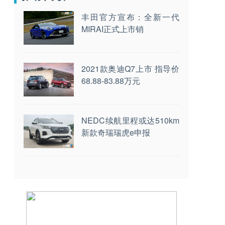
丰田官方宣布：全新一代
MIRAI正式上市销
2021款奥迪Q7上市 指导价
68.88-83.88万元
NEDC续航里程或达510km
新款奇瑞瑞虎e申报