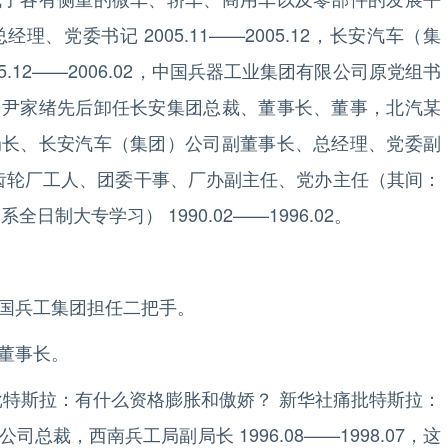
、党委书记 2005.11——2005.12，长安汽车（集
.12——2006.02，中国兵器工业集团有限公司原党组书
，尹家绪先后卸任长安集团总裁、董事长、董事，北汽某
局长、长安汽车（集团）公司副董事长、总经理、党委副
重庆渝州齿轮厂工人、团委干事、厂办副主任、党办主任（其间：
文系全日制大专学习） 1990.02——1996.02。
国兵工集团担任二把手。
董事长。
批特斯拉：有什么资格膨胀和傲娇？ 新华社痛批特斯拉：
裁，西南兵工局副局长 1996.08——1998.07，这