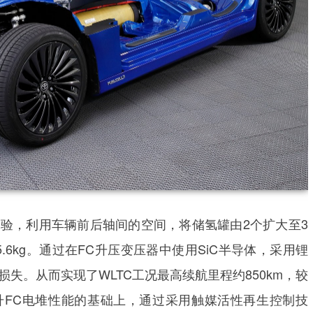
验，利用车辆前后轴间的空间，将储氢罐由2个扩大至3
5.6kg。通过在FC升压变压器中使用SiC半导体，采用锂
失。从而实现了WLTC工况最高续航里程约850km，较
升FC电堆性能的基础上，通过采用触媒活性再生控制技