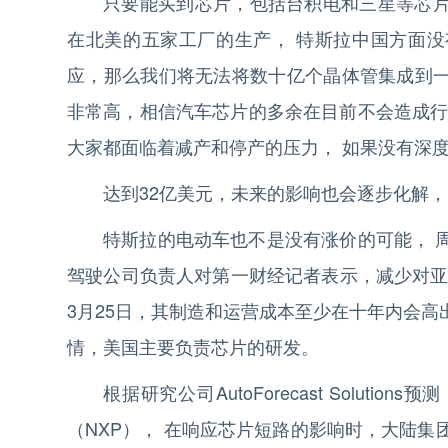
只要能买到芯片，包括台积电和三星等芯
在北美的五家工厂的生产， 特斯拉中国方面
应，那么我们将无法将数十亿个晶体管集成到
非常高，相信汽车芯片的多余在目前不会造成行业太大
大家都面临着减产和停产的压力， 如果没有深
达到32亿美元，未来的影响也会逐步化解，
特斯拉的电动车也不是没有涨价的可能， 
驾驶公司负责人对第一财经记者表示，减少对亚
3月25日，其制造和运营成本至少在十年内会
情，美国主要负责芯片的研发。
根据研究公司AutoForecast Solut
（NXP）， 在响应芯片短路的影响时，大陆集团