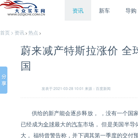
资讯
新车
导购
首页
>
资讯
热点
>
>
蔚来减产特斯拉涨价 全
国
发表于:2021-03-28 10:01 来源：百度新闻
供给的新产能会逐步释放， ，没有一个国
已经成为
全球
最大的
汽车
市场， 但是美国半导
大， 福特曾警告称，并下调其第一季度的交付