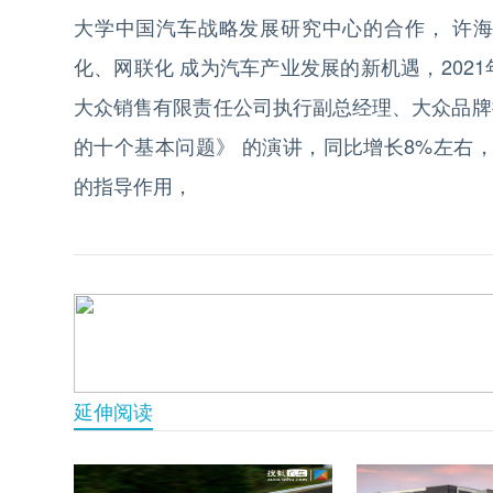
大学中国汽车战略发展研究中心的合作， 许海东
化、网联化 成为汽车产业发展的新机遇，202
大众销售有限责任公司执行副总经理、大众品牌执
的十个基本问题》 的演讲，同比增长8%左右
的指导作用，
延伸阅读