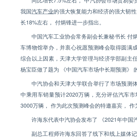
同比增长7.5%左右， 中汽协会市场贸易
我国
汽车产业
的强大恢复能力和经济的强大韧性，
长18%左右， 付炳锋进一步指出。
中国汽车工业协会常务副会长兼秘书长 付炳锋
车博物馆举办，并衷心祝愿预测峰会取得圆满
综合以上因素，天津大学管理与经济学部副主
杨宝臣做了题为 《中国汽车市场中长期预测》 
中汽协会和天津大学联合举行了市场预测体
中乘用车销量预计2020万辆，充分评估汽车市
3000万辆， 作为此次预测峰会的特邀嘉宾， 
许海东代表中汽协会发布了 《2021年中
副总工程师许海东回答了线下和线上媒体记