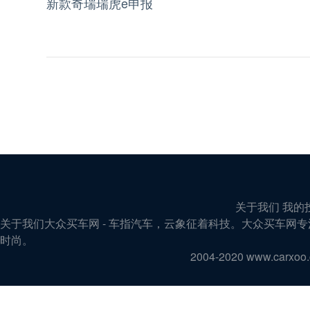
新款奇瑞瑞虎e申报
关于我们 我的
关于我们大众买车网 - 车指汽车，云象征着科技。大众买车
时尚。
2004-2020 www.carx