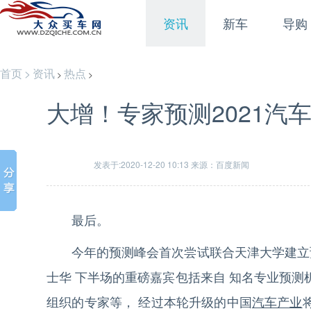
资讯
新车
导购
首页
>
资讯
热点
>
>
大增！专家预测2021汽
发表于:2020-12-20 10:13 来源：百度新闻
最后。
今年的预测峰会首次尝试联合天津大学建立
士华 下半场的重磅嘉宾包括来自 知名专业预测
组织的专家等， 经过本轮升级的中国
汽车产业