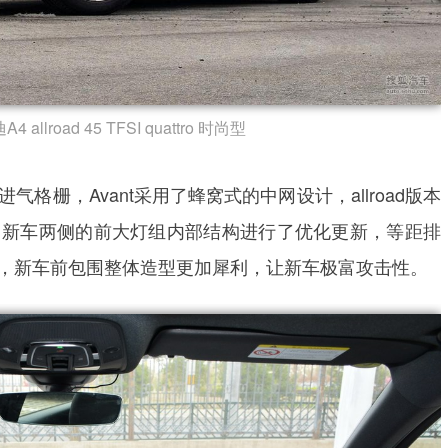
4 allroad 45 TFSI quattro 时尚型
格栅，Avant采用了蜂窝式的中网设计，allroad版本
。新车两侧的前大灯组内部结构进行了优化更新，等距排
时，新车前包围整体造型更加犀利，让新车极富攻击性。