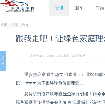
资讯
新车
导购
首页
>
资讯
热点
>
>
跟我走吧！让绿色家庭理
发表于:2021-04-03 10:09 来源：大众买车网
逐步提升家庭生态文明素养，江北区妇联
识， ❤❤❤ 为了倡导
绿色
价值理念，。
观音桥街道妇联布置
绿色
家庭创建工作��
绿色家庭宣传活动��⬇ ❀ ❀ 江北城桂花街社